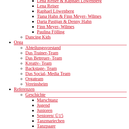
Lena Reiser & Raphael Löwenberg
Lena Reiser
Raphael Löwenberg
Tiana Hahn & Finn Meyer- Wilmes
Daria Pastijan & Denny Hahn
Finn Meyer- Wilmes
Paulina Fölling
Dancing Kids
Orga
Abteilungsvorstand
Das Trainer-Team
Das Betreuer- Team
Kreativ- Team
Backstage- Team
Das Social- Media Team
Orgateam
Vereinsheim
Referenzen
Geschichte
Marschtanz
Jugend
Junioren
Senioren/ Ü15
Tanzmariechen
Tanzpaare