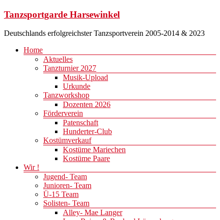
Zum
Tanzsportgarde Harsewinkel
Inhalt
springen
Deutschlands erfolgreichster Tanzsportverein 2005-2014 & 2023
Menü
Home
Aktuelles
Tanzturnier 2027
Musik-Upload
Urkunde
Tanzworkshop
Dozenten 2026
Förderverein
Patenschaft
Hunderter-Club
Kostümverkauf
Kostüme Mariechen
Kostüme Paare
Wir !
Jugend- Team
Junioren- Team
Ü-15 Team
Solisten- Team
Alley- Mae Langer