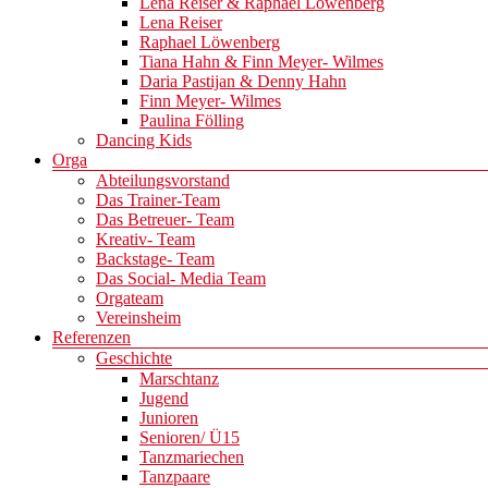
Lena Reiser & Raphael Löwenberg
Lena Reiser
Raphael Löwenberg
Tiana Hahn & Finn Meyer- Wilmes
Daria Pastijan & Denny Hahn
Finn Meyer- Wilmes
Paulina Fölling
Dancing Kids
Orga
Abteilungsvorstand
Das Trainer-Team
Das Betreuer- Team
Kreativ- Team
Backstage- Team
Das Social- Media Team
Orgateam
Vereinsheim
Referenzen
Geschichte
Marschtanz
Jugend
Junioren
Senioren/ Ü15
Tanzmariechen
Tanzpaare