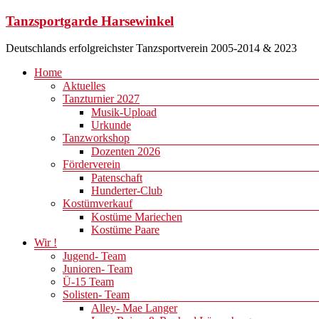
Zum
Tanzsportgarde Harsewinkel
Inhalt
springen
Deutschlands erfolgreichster Tanzsportverein 2005-2014 & 2023
Menü
Home
Aktuelles
Tanzturnier 2027
Musik-Upload
Urkunde
Tanzworkshop
Dozenten 2026
Förderverein
Patenschaft
Hunderter-Club
Kostümverkauf
Kostüme Mariechen
Kostüme Paare
Wir !
Jugend- Team
Junioren- Team
Ü-15 Team
Solisten- Team
Alley- Mae Langer