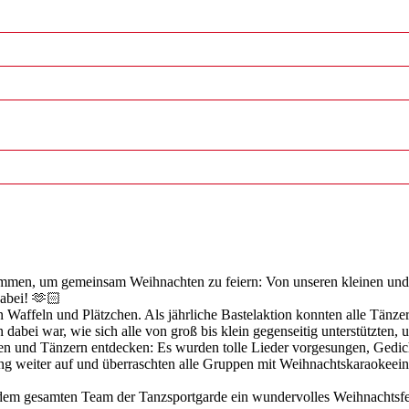
men, um gemeinsam Weihnachten zu feiern: Von unseren kleinen und 
dabei! 🫶🏻
n Waffeln und Plätzchen. Als jährliche Bastelaktion konnten alle Tänz
 dabei war, wie sich alle von groß bis klein gegenseitig unterstützten, 
nen und Tänzern entdecken: Es wurden tolle Lieder vorgesungen, Gedi
g weiter auf und überraschten alle Gruppen mit Weihnachtskaraokeeinl
em gesamten Team der Tanzsportgarde ein wundervolles Weihnachtsfest