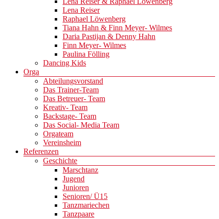
Lena Reiser & Raphael Löwenberg
Lena Reiser
Raphael Löwenberg
Tiana Hahn & Finn Meyer- Wilmes
Daria Pastijan & Denny Hahn
Finn Meyer- Wilmes
Paulina Fölling
Dancing Kids
Orga
Abteilungsvorstand
Das Trainer-Team
Das Betreuer- Team
Kreativ- Team
Backstage- Team
Das Social- Media Team
Orgateam
Vereinsheim
Referenzen
Geschichte
Marschtanz
Jugend
Junioren
Senioren/ Ü15
Tanzmariechen
Tanzpaare