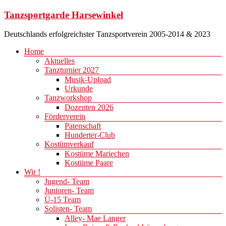
Zum
Tanzsportgarde Harsewinkel
Inhalt
springen
Deutschlands erfolgreichster Tanzsportverein 2005-2014 & 2023
Menü
Home
Aktuelles
Tanzturnier 2027
Musik-Upload
Urkunde
Tanzworkshop
Dozenten 2026
Förderverein
Patenschaft
Hunderter-Club
Kostümverkauf
Kostüme Mariechen
Kostüme Paare
Wir !
Jugend- Team
Junioren- Team
Ü-15 Team
Solisten- Team
Alley- Mae Langer