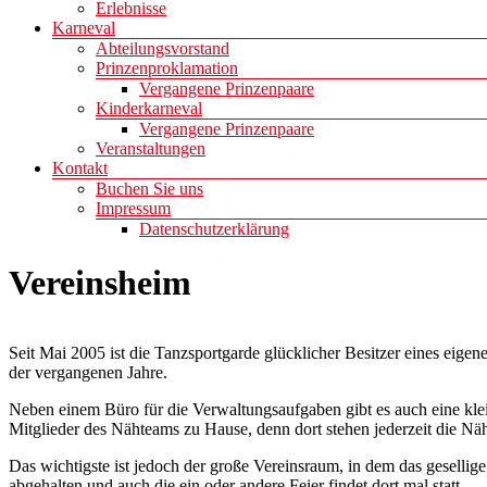
Erlebnisse
Karneval
Abteilungsvorstand
Prinzenproklamation
Vergangene Prinzenpaare
Kinderkarneval
Vergangene Prinzenpaare
Veranstaltungen
Kontakt
Buchen Sie uns
Impressum
Datenschutzerklärung
Vereinsheim
Seit Mai 2005 ist die Tanzsportgarde glücklicher Besitzer eines eige
der vergangenen Jahre.
Neben einem Büro für die Verwaltungsaufgaben gibt es auch eine klei
Mitglieder des Nähteams zu Hause, denn dort stehen jederzeit die Nä
Das wichtigste ist jedoch der große Vereinsraum, in dem das gesellige
abgehalten und auch die ein oder andere Feier findet dort mal statt.