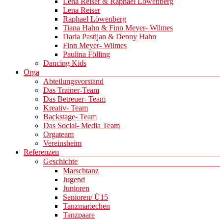
Lena Reiser & Raphael Löwenberg
Lena Reiser
Raphael Löwenberg
Tiana Hahn & Finn Meyer- Wilmes
Daria Pastijan & Denny Hahn
Finn Meyer- Wilmes
Paulina Fölling
Dancing Kids
Orga
Abteilungsvorstand
Das Trainer-Team
Das Betreuer- Team
Kreativ- Team
Backstage- Team
Das Social- Media Team
Orgateam
Vereinsheim
Referenzen
Geschichte
Marschtanz
Jugend
Junioren
Senioren/ Ü15
Tanzmariechen
Tanzpaare