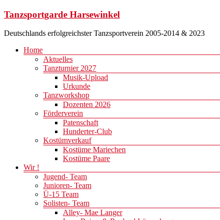
Zum
Tanzsportgarde Harsewinkel
Inhalt
springen
Deutschlands erfolgreichster Tanzsportverein 2005-2014 & 2023
Menü
Home
Aktuelles
Tanzturnier 2027
Musik-Upload
Urkunde
Tanzworkshop
Dozenten 2026
Förderverein
Patenschaft
Hunderter-Club
Kostümverkauf
Kostüme Mariechen
Kostüme Paare
Wir !
Jugend- Team
Junioren- Team
Ü-15 Team
Solisten- Team
Alley- Mae Langer