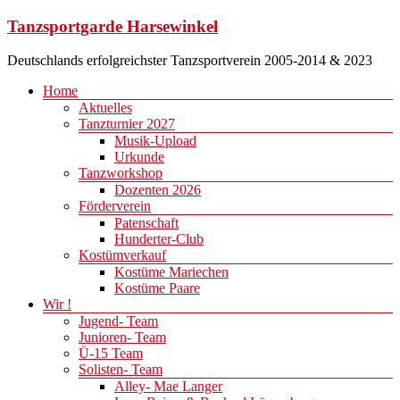
Zum
Tanzsportgarde Harsewinkel
Inhalt
springen
Deutschlands erfolgreichster Tanzsportverein 2005-2014 & 2023
Menü
Home
Aktuelles
Tanzturnier 2027
Musik-Upload
Urkunde
Tanzworkshop
Dozenten 2026
Förderverein
Patenschaft
Hunderter-Club
Kostümverkauf
Kostüme Mariechen
Kostüme Paare
Wir !
Jugend- Team
Junioren- Team
Ü-15 Team
Solisten- Team
Alley- Mae Langer