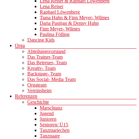
Lena Reiser & Raphael Löwenberg
Lena Reiser
Raphael Löwenberg
Tiana Hahn & Finn Meyer- Wilmes
Daria Pastijan & Denny Hahn
Finn Meyer- Wilmes
Paulina Fölling
Dancing Kids
Orga
Abteilungsvorstand
Das Trainer-Team
Das Betreuer- Team
Kreativ- Team
Backstage- Team
Das Social- Media Team
Orgateam
Vereinsheim
Referenzen
Geschichte
Marschtanz
Jugend
Junioren
Senioren/ Ü15
Tanzmariechen
Tanzpaare