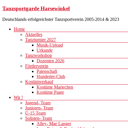
Zum
Tanzsportgarde Harsewinkel
Inhalt
springen
Deutschlands erfolgreichster Tanzsportverein 2005-2014 & 2023
Menü
Home
Aktuelles
Tanzturnier 2027
Musik-Upload
Urkunde
Tanzworkshop
Dozenten 2026
Förderverein
Patenschaft
Hunderter-Club
Kostümverkauf
Kostüme Mariechen
Kostüme Paare
Wir !
Jugend- Team
Junioren- Team
Ü-15 Team
Solisten- Team
Alley- Mae Langer