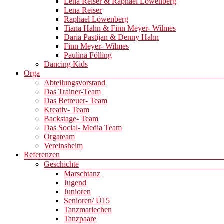
Lena Reiser & Raphael Löwenberg
Lena Reiser
Raphael Löwenberg
Tiana Hahn & Finn Meyer- Wilmes
Daria Pastijan & Denny Hahn
Finn Meyer- Wilmes
Paulina Fölling
Dancing Kids
Orga
Abteilungsvorstand
Das Trainer-Team
Das Betreuer- Team
Kreativ- Team
Backstage- Team
Das Social- Media Team
Orgateam
Vereinsheim
Referenzen
Geschichte
Marschtanz
Jugend
Junioren
Senioren/ Ü15
Tanzmariechen
Tanzpaare