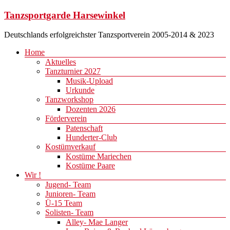
Zum
Tanzsportgarde Harsewinkel
Inhalt
springen
Deutschlands erfolgreichster Tanzsportverein 2005-2014 & 2023
Menü
Home
Aktuelles
Tanzturnier 2027
Musik-Upload
Urkunde
Tanzworkshop
Dozenten 2026
Förderverein
Patenschaft
Hunderter-Club
Kostümverkauf
Kostüme Mariechen
Kostüme Paare
Wir !
Jugend- Team
Junioren- Team
Ü-15 Team
Solisten- Team
Alley- Mae Langer