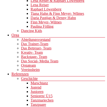
Lena Reiser & Raphael Löwenberg
Lena Reiser
Raphael Löwenberg
Tiana Hahn & Finn Meyer- Wilmes
Daria Pastijan & Denny Hahn
Finn Meyer- Wilmes
Paulina Fölling
Dancing Kids
Orga
Abteilungsvorstand
Das Trainer-Team
Das Betreuer- Team
Kreativ- Team
Backstage- Team
Das Social- Media Team
Orgateam
Vereinsheim
Referenzen
Geschichte
Marschtanz
Jugend
Junioren
Senioren/ Ü15
Tanzmariechen
Tanzpaare