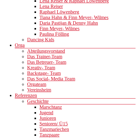
Lena Reiser & Raphael Löwenberg
Lena Reiser
Raphael Löwenberg
Tiana Hahn & Finn Meyer- Wilmes
Daria Pastijan & Denny Hahn
Finn Meyer- Wilmes
Paulina Fölling
Dancing Kids
Orga
Abteilungsvorstand
Das Trainer-Team
Das Betreuer- Team
Kreativ- Team
Backstage- Team
Das Social- Media Team
Orgateam
Vereinsheim
Referenzen
Geschichte
Marschtanz
Jugend
Junioren
Senioren/ Ü15
Tanzmariechen
Tanzpaare