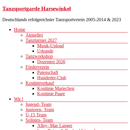
Zum
Tanzsportgarde Harsewinkel
Inhalt
springen
Deutschlands erfolgreichster Tanzsportverein 2005-2014 & 2023
Menü
Home
Aktuelles
Tanzturnier 2027
Musik-Upload
Urkunde
Tanzworkshop
Dozenten 2026
Förderverein
Patenschaft
Hunderter-Club
Kostümverkauf
Kostüme Mariechen
Kostüme Paare
Wir !
Jugend- Team
Junioren- Team
Ü-15 Team
Solisten- Team
Alley- Mae Langer