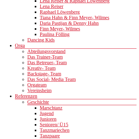
Lena Reiser & Raphael Löwenberg
Lena Reiser
Raphael Löwenberg
Tiana Hahn & Finn Meyer- Wilmes
Daria Pastijan & Denny Hahn
Finn Meyer- Wilmes
Paulina Fölling
Dancing Kids
Orga
Abteilungsvorstand
Das Trainer-Team
Das Betreuer- Team
Kreativ- Team
Backstage- Team
Das Social- Media Team
Orgateam
Vereinsheim
Referenzen
Geschichte
Marschtanz
Jugend
Junioren
Senioren/ Ü15
Tanzmariechen
Tanzpaare