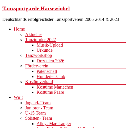
Zum
Tanzsportgarde Harsewinkel
Inhalt
springen
Deutschlands erfolgreichster Tanzsportverein 2005-2014 & 2023
Menü
Home
Aktuelles
Tanzturnier 2027
Musik-Upload
Urkunde
Tanzworkshop
Dozenten 2026
Förderverein
Patenschaft
Hunderter-Club
Kostümverkauf
Kostüme Mariechen
Kostüme Paare
Wir !
Jugend- Team
Junioren- Team
Ü-15 Team
Solisten- Team
Alley- Mae Langer