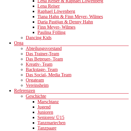
Lena Reiser & Raphael Löwenberg
Lena Reiser
Raphael Löwenberg
Tiana Hahn & Finn Meyer- Wilmes
Daria Pastijan & Denny Hahn
Finn Meyer- Wilmes
Paulina Fölling
Dancing Kids
Orga
Abteilungsvorstand
Das Trainer-Team
Das Betreuer- Team
Kreativ- Team
Backstage- Team
Das Social- Media Team
Orgateam
Vereinsheim
Referenzen
Geschichte
Marschtanz
Jugend
Junioren
Senioren/ Ü15
Tanzmariechen
Tanzpaare