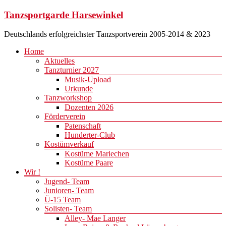
Zum
Tanzsportgarde Harsewinkel
Inhalt
springen
Deutschlands erfolgreichster Tanzsportverein 2005-2014 & 2023
Menü
Home
Aktuelles
Tanzturnier 2027
Musik-Upload
Urkunde
Tanzworkshop
Dozenten 2026
Förderverein
Patenschaft
Hunderter-Club
Kostümverkauf
Kostüme Mariechen
Kostüme Paare
Wir !
Jugend- Team
Junioren- Team
Ü-15 Team
Solisten- Team
Alley- Mae Langer