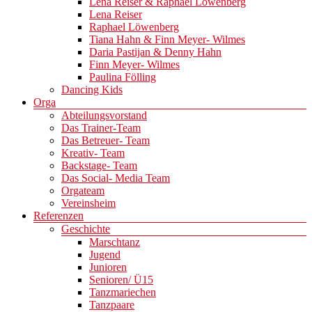
Lena Reiser & Raphael Löwenberg
Lena Reiser
Raphael Löwenberg
Tiana Hahn & Finn Meyer- Wilmes
Daria Pastijan & Denny Hahn
Finn Meyer- Wilmes
Paulina Fölling
Dancing Kids
Orga
Abteilungsvorstand
Das Trainer-Team
Das Betreuer- Team
Kreativ- Team
Backstage- Team
Das Social- Media Team
Orgateam
Vereinsheim
Referenzen
Geschichte
Marschtanz
Jugend
Junioren
Senioren/ Ü15
Tanzmariechen
Tanzpaare