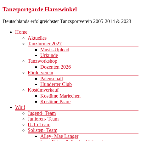
Zum
Tanzsportgarde Harsewinkel
Inhalt
springen
Deutschlands erfolgreichster Tanzsportverein 2005-2014 & 2023
Menü
Home
Aktuelles
Tanzturnier 2027
Musik-Upload
Urkunde
Tanzworkshop
Dozenten 2026
Förderverein
Patenschaft
Hunderter-Club
Kostümverkauf
Kostüme Mariechen
Kostüme Paare
Wir !
Jugend- Team
Junioren- Team
Ü-15 Team
Solisten- Team
Alley- Mae Langer