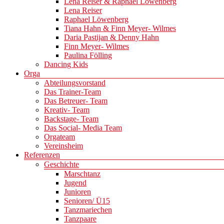
Lena Reiser & Raphael Löwenberg
Lena Reiser
Raphael Löwenberg
Tiana Hahn & Finn Meyer- Wilmes
Daria Pastijan & Denny Hahn
Finn Meyer- Wilmes
Paulina Fölling
Dancing Kids
Orga
Abteilungsvorstand
Das Trainer-Team
Das Betreuer- Team
Kreativ- Team
Backstage- Team
Das Social- Media Team
Orgateam
Vereinsheim
Referenzen
Geschichte
Marschtanz
Jugend
Junioren
Senioren/ Ü15
Tanzmariechen
Tanzpaare