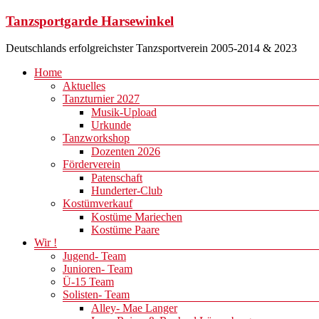
Zum
Tanzsportgarde Harsewinkel
Inhalt
springen
Deutschlands erfolgreichster Tanzsportverein 2005-2014 & 2023
Menü
Home
Aktuelles
Tanzturnier 2027
Musik-Upload
Urkunde
Tanzworkshop
Dozenten 2026
Förderverein
Patenschaft
Hunderter-Club
Kostümverkauf
Kostüme Mariechen
Kostüme Paare
Wir !
Jugend- Team
Junioren- Team
Ü-15 Team
Solisten- Team
Alley- Mae Langer