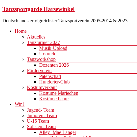
Zum
Tanzsportgarde Harsewinkel
Inhalt
springen
Deutschlands erfolgreichster Tanzsportverein 2005-2014 & 2023
Menü
Home
Aktuelles
Tanzturnier 2027
Musik-Upload
Urkunde
Tanzworkshop
Dozenten 2026
Förderverein
Patenschaft
Hunderter-Club
Kostümverkauf
Kostüme Mariechen
Kostüme Paare
Wir !
Jugend- Team
Junioren- Team
Ü-15 Team
Solisten- Team
Alley- Mae Langer