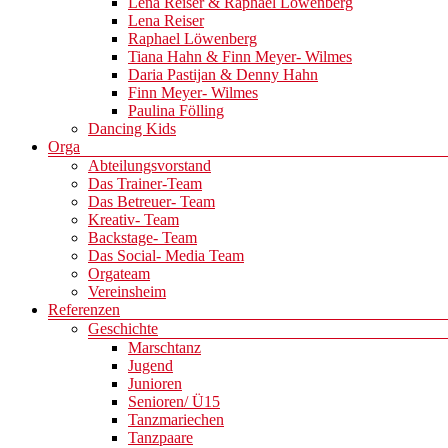
Lena Reiser & Raphael Löwenberg
Lena Reiser
Raphael Löwenberg
Tiana Hahn & Finn Meyer- Wilmes
Daria Pastijan & Denny Hahn
Finn Meyer- Wilmes
Paulina Fölling
Dancing Kids
Orga
Abteilungsvorstand
Das Trainer-Team
Das Betreuer- Team
Kreativ- Team
Backstage- Team
Das Social- Media Team
Orgateam
Vereinsheim
Referenzen
Geschichte
Marschtanz
Jugend
Junioren
Senioren/ Ü15
Tanzmariechen
Tanzpaare