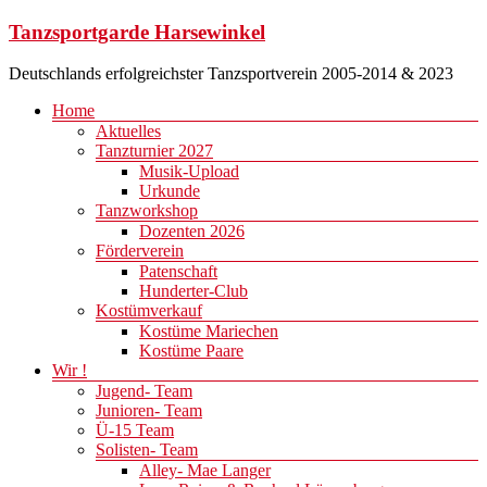
Zum
Tanzsportgarde Harsewinkel
Inhalt
springen
Deutschlands erfolgreichster Tanzsportverein 2005-2014 & 2023
Menü
Home
Aktuelles
Tanzturnier 2027
Musik-Upload
Urkunde
Tanzworkshop
Dozenten 2026
Förderverein
Patenschaft
Hunderter-Club
Kostümverkauf
Kostüme Mariechen
Kostüme Paare
Wir !
Jugend- Team
Junioren- Team
Ü-15 Team
Solisten- Team
Alley- Mae Langer