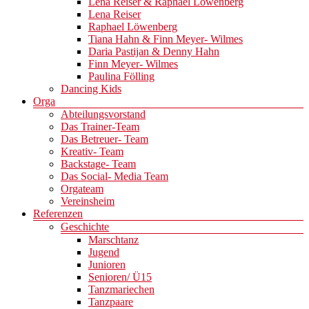
Lena Reiser & Raphael Löwenberg
Lena Reiser
Raphael Löwenberg
Tiana Hahn & Finn Meyer- Wilmes
Daria Pastijan & Denny Hahn
Finn Meyer- Wilmes
Paulina Fölling
Dancing Kids
Orga
Abteilungsvorstand
Das Trainer-Team
Das Betreuer- Team
Kreativ- Team
Backstage- Team
Das Social- Media Team
Orgateam
Vereinsheim
Referenzen
Geschichte
Marschtanz
Jugend
Junioren
Senioren/ Ü15
Tanzmariechen
Tanzpaare