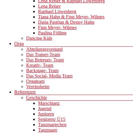
Lena Reiser & Raphael Löwenberg
Lena Reiser
Raphael Löwenberg
Tiana Hahn & Finn Meyer- Wilmes
Daria Pastijan & Denny Hahn
Finn Meyer- Wilmes
Paulina Fölling
Dancing Kids
Orga
Abteilungsvorstand
Das Trainer-Team
Das Betreuer- Team
Kreativ- Team
Backstage- Team
Das Social- Media Team
Orgateam
Vereinsheim
Referenzen
Geschichte
Marschtanz
Jugend
Junioren
Senioren/ Ü15
Tanzmariechen
Tanzpaare