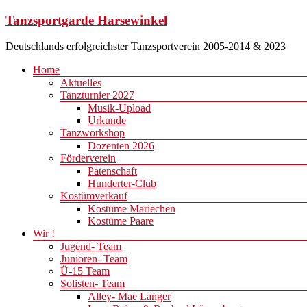
Zum
Tanzsportgarde Harsewinkel
Inhalt
springen
Deutschlands erfolgreichster Tanzsportverein 2005-2014 & 2023
Menü
Home
Aktuelles
Tanzturnier 2027
Musik-Upload
Urkunde
Tanzworkshop
Dozenten 2026
Förderverein
Patenschaft
Hunderter-Club
Kostümverkauf
Kostüme Mariechen
Kostüme Paare
Wir !
Jugend- Team
Junioren- Team
Ü-15 Team
Solisten- Team
Alley- Mae Langer