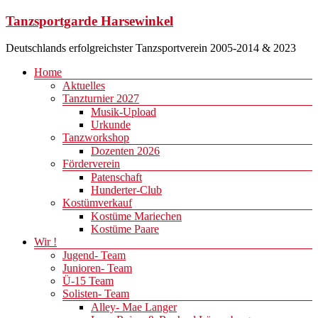
Zum
Tanzsportgarde Harsewinkel
Inhalt
springen
Deutschlands erfolgreichster Tanzsportverein 2005-2014 & 2023
Menü
Home
Aktuelles
Tanzturnier 2027
Musik-Upload
Urkunde
Tanzworkshop
Dozenten 2026
Förderverein
Patenschaft
Hunderter-Club
Kostümverkauf
Kostüme Mariechen
Kostüme Paare
Wir !
Jugend- Team
Junioren- Team
Ü-15 Team
Solisten- Team
Alley- Mae Langer