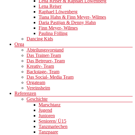
Lena Reiser & Raphael Löwenberg
Lena Reiser
Raphael Löwenberg
Tiana Hahn & Finn Meyer- Wilmes
Daria Pastijan & Denny Hahn
Finn Meyer- Wilmes
Paulina Fölling
Dancing Kids
Orga
Abteilungsvorstand
Das Trainer-Team
Das Betreuer- Team
Kreativ- Team
Backstage- Team
Das Social- Media Team
Orgateam
Vereinsheim
Referenzen
Geschichte
Marschtanz
Jugend
Junioren
Senioren/ Ü15
Tanzmariechen
Tanzpaare