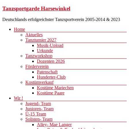
Zum
Tanzsportgarde Harsewinkel
Inhalt
springen
Deutschlands erfolgreichster Tanzsportverein 2005-2014 & 2023
Menü
Home
Aktuelles
Tanzturnier 2027
Musik-Upload
Urkunde
Tanzworkshop
Dozenten 2026
Förderverein
Patenschaft
Hunderter-Club
Kostümverkauf
Kostüme Mariechen
Kostüme Paare
Wir !
Jugend- Team
Junioren- Team
Ü-15 Team
Solisten- Team
Alley- Mae Langer