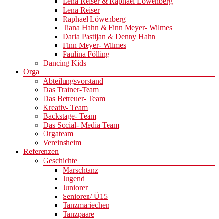
Lena Reiser & Raphael Löwenberg
Lena Reiser
Raphael Löwenberg
Tiana Hahn & Finn Meyer- Wilmes
Daria Pastijan & Denny Hahn
Finn Meyer- Wilmes
Paulina Fölling
Dancing Kids
Orga
Abteilungsvorstand
Das Trainer-Team
Das Betreuer- Team
Kreativ- Team
Backstage- Team
Das Social- Media Team
Orgateam
Vereinsheim
Referenzen
Geschichte
Marschtanz
Jugend
Junioren
Senioren/ Ü15
Tanzmariechen
Tanzpaare