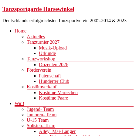
Zum
Tanzsportgarde Harsewinkel
Inhalt
springen
Deutschlands erfolgreichster Tanzsportverein 2005-2014 & 2023
Menü
Home
Aktuelles
Tanzturnier 2027
Musik-Upload
Urkunde
Tanzworkshop
Dozenten 2026
Förderverein
Patenschaft
Hunderter-Club
Kostümverkauf
Kostüme Mariechen
Kostüme Paare
Wir !
Jugend- Team
Junioren- Team
Ü-15 Team
Solisten- Team
Alley- Mae Langer