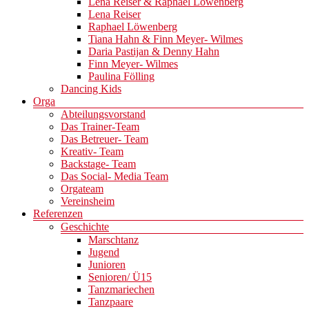
Lena Reiser & Raphael Löwenberg
Lena Reiser
Raphael Löwenberg
Tiana Hahn & Finn Meyer- Wilmes
Daria Pastijan & Denny Hahn
Finn Meyer- Wilmes
Paulina Fölling
Dancing Kids
Orga
Abteilungsvorstand
Das Trainer-Team
Das Betreuer- Team
Kreativ- Team
Backstage- Team
Das Social- Media Team
Orgateam
Vereinsheim
Referenzen
Geschichte
Marschtanz
Jugend
Junioren
Senioren/ Ü15
Tanzmariechen
Tanzpaare