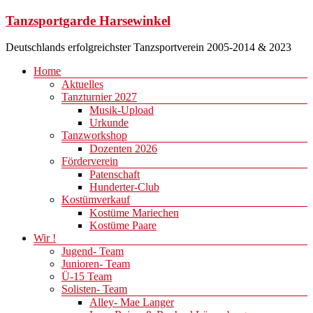
Zum
Tanzsportgarde Harsewinkel
Inhalt
springen
Deutschlands erfolgreichster Tanzsportverein 2005-2014 & 2023
Menü
Home
Aktuelles
Tanzturnier 2027
Musik-Upload
Urkunde
Tanzworkshop
Dozenten 2026
Förderverein
Patenschaft
Hunderter-Club
Kostümverkauf
Kostüme Mariechen
Kostüme Paare
Wir !
Jugend- Team
Junioren- Team
Ü-15 Team
Solisten- Team
Alley- Mae Langer