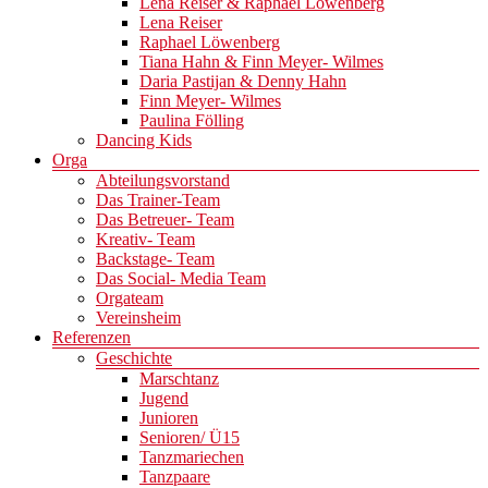
Lena Reiser & Raphael Löwenberg
Lena Reiser
Raphael Löwenberg
Tiana Hahn & Finn Meyer- Wilmes
Daria Pastijan & Denny Hahn
Finn Meyer- Wilmes
Paulina Fölling
Dancing Kids
Orga
Abteilungsvorstand
Das Trainer-Team
Das Betreuer- Team
Kreativ- Team
Backstage- Team
Das Social- Media Team
Orgateam
Vereinsheim
Referenzen
Geschichte
Marschtanz
Jugend
Junioren
Senioren/ Ü15
Tanzmariechen
Tanzpaare