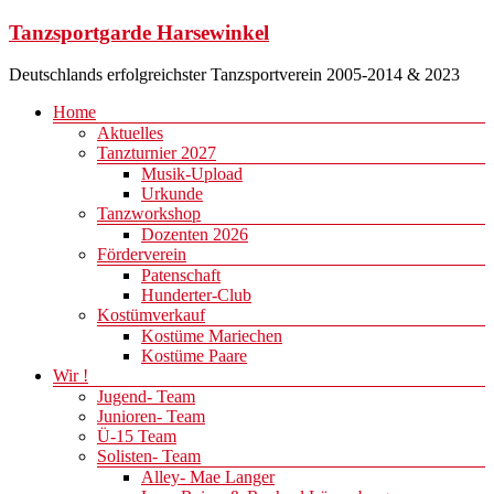
Zum
Tanzsportgarde Harsewinkel
Inhalt
springen
Deutschlands erfolgreichster Tanzsportverein 2005-2014 & 2023
Menü
Home
Aktuelles
Tanzturnier 2027
Musik-Upload
Urkunde
Tanzworkshop
Dozenten 2026
Förderverein
Patenschaft
Hunderter-Club
Kostümverkauf
Kostüme Mariechen
Kostüme Paare
Wir !
Jugend- Team
Junioren- Team
Ü-15 Team
Solisten- Team
Alley- Mae Langer