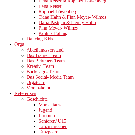
Lena Reiser & Raphael Löwenberg
Lena Reiser
Raphael Löwenberg
Tiana Hahn & Finn Meyer- Wilmes
Daria Pastijan & Denny Hahn
Finn Meyer- Wilmes
Paulina Fölling
Dancing Kids
Orga
Abteilungsvorstand
Das Trainer-Team
Das Betreuer- Team
Kreativ- Team
Backstage- Team
Das Social- Media Team
Orgateam
Vereinsheim
Referenzen
Geschichte
Marschtanz
Jugend
Junioren
Senioren/ Ü15
Tanzmariechen
Tanzpaare