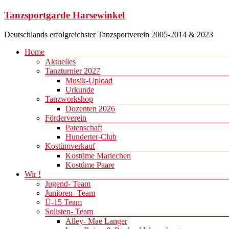
Zum
Tanzsportgarde Harsewinkel
Inhalt
springen
Deutschlands erfolgreichster Tanzsportverein 2005-2014 & 2023
Menü
Home
Aktuelles
Tanzturnier 2027
Musik-Upload
Urkunde
Tanzworkshop
Dozenten 2026
Förderverein
Patenschaft
Hunderter-Club
Kostümverkauf
Kostüme Mariechen
Kostüme Paare
Wir !
Jugend- Team
Junioren- Team
Ü-15 Team
Solisten- Team
Alley- Mae Langer