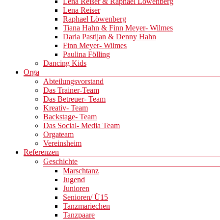
Lena Reiser & Raphael Löwenberg
Lena Reiser
Raphael Löwenberg
Tiana Hahn & Finn Meyer- Wilmes
Daria Pastijan & Denny Hahn
Finn Meyer- Wilmes
Paulina Fölling
Dancing Kids
Orga
Abteilungsvorstand
Das Trainer-Team
Das Betreuer- Team
Kreativ- Team
Backstage- Team
Das Social- Media Team
Orgateam
Vereinsheim
Referenzen
Geschichte
Marschtanz
Jugend
Junioren
Senioren/ Ü15
Tanzmariechen
Tanzpaare