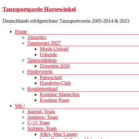
Zum
Tanzsportgarde Harsewinkel
Inhalt
springen
Deutschlands erfolgreichster Tanzsportverein 2005-2014 & 2023
Menü
Home
Aktuelles
Tanzturnier 2027
Musik-Upload
Urkunde
Tanzworkshop
Dozenten 2026
Förderverein
Patenschaft
Hunderter-Club
Kostümverkauf
Kostüme Mariechen
Kostüme Paare
Wir !
Jugend- Team
Junioren- Team
Ü-15 Team
Solisten- Team
Alley- Mae Langer