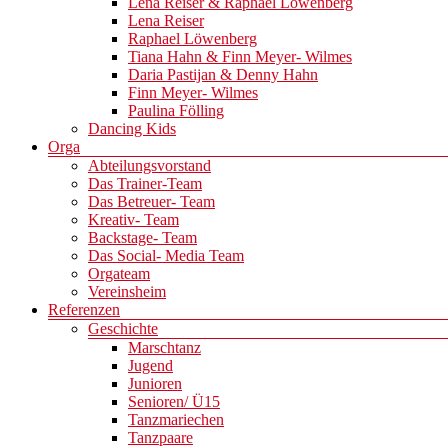
Lena Reiser & Raphael Löwenberg
Lena Reiser
Raphael Löwenberg
Tiana Hahn & Finn Meyer- Wilmes
Daria Pastijan & Denny Hahn
Finn Meyer- Wilmes
Paulina Fölling
Dancing Kids
Orga
Abteilungsvorstand
Das Trainer-Team
Das Betreuer- Team
Kreativ- Team
Backstage- Team
Das Social- Media Team
Orgateam
Vereinsheim
Referenzen
Geschichte
Marschtanz
Jugend
Junioren
Senioren/ Ü15
Tanzmariechen
Tanzpaare