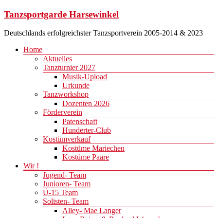
Zum
Tanzsportgarde Harsewinkel
Inhalt
springen
Deutschlands erfolgreichster Tanzsportverein 2005-2014 & 2023
Menü
Home
Aktuelles
Tanzturnier 2027
Musik-Upload
Urkunde
Tanzworkshop
Dozenten 2026
Förderverein
Patenschaft
Hunderter-Club
Kostümverkauf
Kostüme Mariechen
Kostüme Paare
Wir !
Jugend- Team
Junioren- Team
Ü-15 Team
Solisten- Team
Alley- Mae Langer