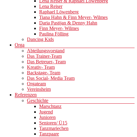
Lena Reiser & Raphael Löwenberg
Lena Reiser
Raphael Löwenberg
Tiana Hahn & Finn Meyer- Wilmes
Daria Pastijan & Denny Hahn
Finn Meyer- Wilmes
Paulina Fölling
Dancing Kids
Orga
Abteilungsvorstand
Das Trainer-Team
Das Betreuer- Team
Kreativ- Team
Backstage- Team
Das Social- Media Team
Orgateam
Vereinsheim
Referenzen
Geschichte
Marschtanz
Jugend
Junioren
Senioren/ Ü15
Tanzmariechen
Tanzpaare