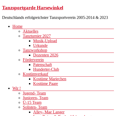
Zum
Tanzsportgarde Harsewinkel
Inhalt
springen
Deutschlands erfolgreichster Tanzsportverein 2005-2014 & 2023
Menü
Home
Aktuelles
Tanzturnier 2027
Musik-Upload
Urkunde
Tanzworkshop
Dozenten 2026
Förderverein
Patenschaft
Hunderter-Club
Kostümverkauf
Kostüme Mariechen
Kostüme Paare
Wir !
Jugend- Team
Junioren- Team
Ü-15 Team
Solisten- Team
Alley- Mae Langer