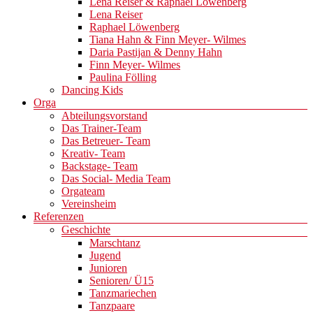
Lena Reiser & Raphael Löwenberg
Lena Reiser
Raphael Löwenberg
Tiana Hahn & Finn Meyer- Wilmes
Daria Pastijan & Denny Hahn
Finn Meyer- Wilmes
Paulina Fölling
Dancing Kids
Orga
Abteilungsvorstand
Das Trainer-Team
Das Betreuer- Team
Kreativ- Team
Backstage- Team
Das Social- Media Team
Orgateam
Vereinsheim
Referenzen
Geschichte
Marschtanz
Jugend
Junioren
Senioren/ Ü15
Tanzmariechen
Tanzpaare