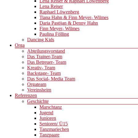
Lena Reiser & Raphael Löwenberg
Lena Reiser
Raphael Löwenberg
Tiana Hahn & Finn Meyer- Wilmes
Daria Pastijan & Denny Hahn
Finn Meyer- Wilmes
Paulina Fölling
Dancing Kids
Orga
Abteilungsvorstand
Das Trainer-Team
Das Betreuer- Team
Kreativ- Team
Backstage- Team
Das Social- Media Team
Orgateam
Vereinsheim
Referenzen
Geschichte
Marschtanz
Jugend
Junioren
Senioren/ Ü15
Tanzmariechen
Tanzpaare