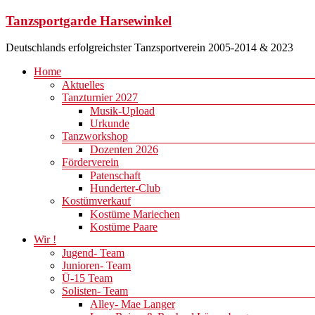
Zum
Tanzsportgarde Harsewinkel
Inhalt
springen
Deutschlands erfolgreichster Tanzsportverein 2005-2014 & 2023
Menü
Home
Aktuelles
Tanzturnier 2027
Musik-Upload
Urkunde
Tanzworkshop
Dozenten 2026
Förderverein
Patenschaft
Hunderter-Club
Kostümverkauf
Kostüme Mariechen
Kostüme Paare
Wir !
Jugend- Team
Junioren- Team
Ü-15 Team
Solisten- Team
Alley- Mae Langer