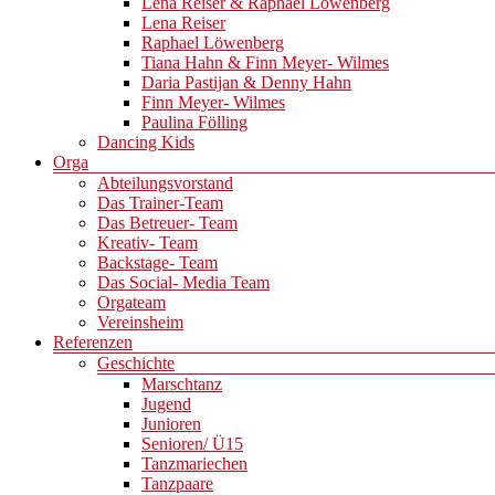
Lena Reiser & Raphael Löwenberg
Lena Reiser
Raphael Löwenberg
Tiana Hahn & Finn Meyer- Wilmes
Daria Pastijan & Denny Hahn
Finn Meyer- Wilmes
Paulina Fölling
Dancing Kids
Orga
Abteilungsvorstand
Das Trainer-Team
Das Betreuer- Team
Kreativ- Team
Backstage- Team
Das Social- Media Team
Orgateam
Vereinsheim
Referenzen
Geschichte
Marschtanz
Jugend
Junioren
Senioren/ Ü15
Tanzmariechen
Tanzpaare