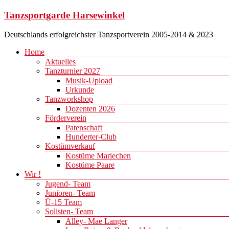
Zum
Tanzsportgarde Harsewinkel
Inhalt
springen
Deutschlands erfolgreichster Tanzsportverein 2005-2014 & 2023
Menü
Home
Aktuelles
Tanzturnier 2027
Musik-Upload
Urkunde
Tanzworkshop
Dozenten 2026
Förderverein
Patenschaft
Hunderter-Club
Kostümverkauf
Kostüme Mariechen
Kostüme Paare
Wir !
Jugend- Team
Junioren- Team
Ü-15 Team
Solisten- Team
Alley- Mae Langer