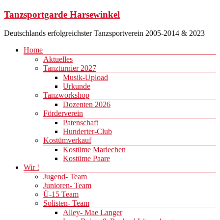
Zum
Tanzsportgarde Harsewinkel
Inhalt
springen
Deutschlands erfolgreichster Tanzsportverein 2005-2014 & 2023
Menü
Home
Aktuelles
Tanzturnier 2027
Musik-Upload
Urkunde
Tanzworkshop
Dozenten 2026
Förderverein
Patenschaft
Hunderter-Club
Kostümverkauf
Kostüme Mariechen
Kostüme Paare
Wir !
Jugend- Team
Junioren- Team
Ü-15 Team
Solisten- Team
Alley- Mae Langer