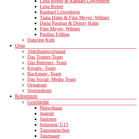
Lena Reiser & Raphael Löwenberg
Lena Reiser
Raphael Löwenberg
Tiana Hahn & Finn Meyer- Wilmes
Daria Pastijan & Denny Hahn
Finn Meyer- Wilmes
Paulina Fölling
Dancing Kids
Orga
Abteilungsvorstand
Das Trainer-Team
Das Betreuer- Team
Kreativ- Team
Backstage- Team
Das Social- Media Team
Orgateam
Vereinsheim
Referenzen
Geschichte
Marschtanz
Jugend
Junioren
Senioren/ Ü15
Tanzmariechen
Tanzpaare