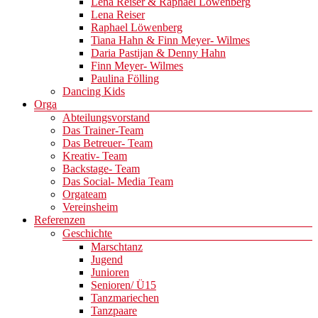
Lena Reiser & Raphael Löwenberg
Lena Reiser
Raphael Löwenberg
Tiana Hahn & Finn Meyer- Wilmes
Daria Pastijan & Denny Hahn
Finn Meyer- Wilmes
Paulina Fölling
Dancing Kids
Orga
Abteilungsvorstand
Das Trainer-Team
Das Betreuer- Team
Kreativ- Team
Backstage- Team
Das Social- Media Team
Orgateam
Vereinsheim
Referenzen
Geschichte
Marschtanz
Jugend
Junioren
Senioren/ Ü15
Tanzmariechen
Tanzpaare