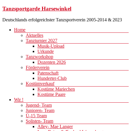
Zum
Tanzsportgarde Harsewinkel
Inhalt
springen
Deutschlands erfolgreichster Tanzsportverein 2005-2014 & 2023
Menü
Home
Aktuelles
Tanzturnier 2027
Musik-Upload
Urkunde
Tanzworkshop
Dozenten 2026
Förderverein
Patenschaft
Hunderter-Club
Kostümverkauf
Kostüme Mariechen
Kostüme Paare
Wir !
Jugend- Team
Junioren- Team
Ü-15 Team
Solisten- Team
Alley- Mae Langer