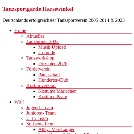
Zum
Tanzsportgarde Harsewinkel
Inhalt
springen
Deutschlands erfolgreichster Tanzsportverein 2005-2014 & 2023
Menü
Home
Aktuelles
Tanzturnier 2027
Musik-Upload
Urkunde
Tanzworkshop
Dozenten 2026
Förderverein
Patenschaft
Hunderter-Club
Kostümverkauf
Kostüme Mariechen
Kostüme Paare
Wir !
Jugend- Team
Junioren- Team
Ü-15 Team
Solisten- Team
Alley- Mae Langer