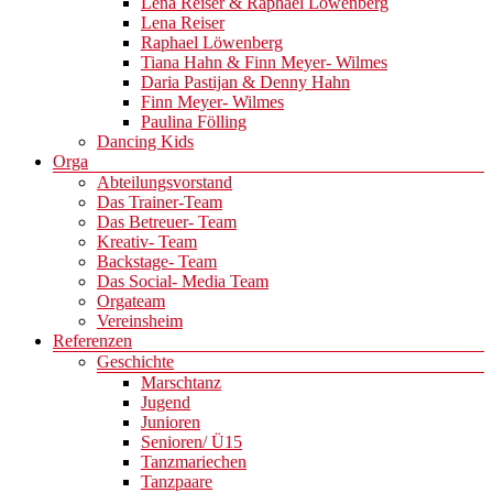
Lena Reiser & Raphael Löwenberg
Lena Reiser
Raphael Löwenberg
Tiana Hahn & Finn Meyer- Wilmes
Daria Pastijan & Denny Hahn
Finn Meyer- Wilmes
Paulina Fölling
Dancing Kids
Orga
Abteilungsvorstand
Das Trainer-Team
Das Betreuer- Team
Kreativ- Team
Backstage- Team
Das Social- Media Team
Orgateam
Vereinsheim
Referenzen
Geschichte
Marschtanz
Jugend
Junioren
Senioren/ Ü15
Tanzmariechen
Tanzpaare