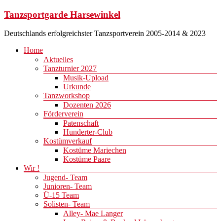
Zum
Tanzsportgarde Harsewinkel
Inhalt
springen
Deutschlands erfolgreichster Tanzsportverein 2005-2014 & 2023
Menü
Home
Aktuelles
Tanzturnier 2027
Musik-Upload
Urkunde
Tanzworkshop
Dozenten 2026
Förderverein
Patenschaft
Hunderter-Club
Kostümverkauf
Kostüme Mariechen
Kostüme Paare
Wir !
Jugend- Team
Junioren- Team
Ü-15 Team
Solisten- Team
Alley- Mae Langer