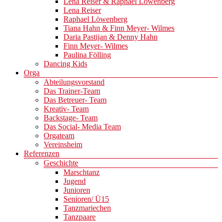
Lena Reiser & Raphael Löwenberg
Lena Reiser
Raphael Löwenberg
Tiana Hahn & Finn Meyer- Wilmes
Daria Pastijan & Denny Hahn
Finn Meyer- Wilmes
Paulina Fölling
Dancing Kids
Orga
Abteilungsvorstand
Das Trainer-Team
Das Betreuer- Team
Kreativ- Team
Backstage- Team
Das Social- Media Team
Orgateam
Vereinsheim
Referenzen
Geschichte
Marschtanz
Jugend
Junioren
Senioren/ Ü15
Tanzmariechen
Tanzpaare