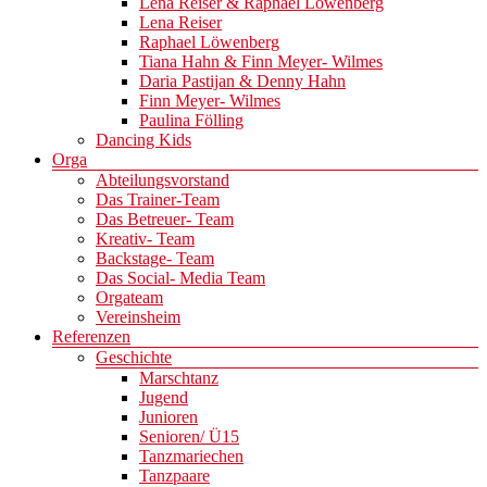
Lena Reiser & Raphael Löwenberg
Lena Reiser
Raphael Löwenberg
Tiana Hahn & Finn Meyer- Wilmes
Daria Pastijan & Denny Hahn
Finn Meyer- Wilmes
Paulina Fölling
Dancing Kids
Orga
Abteilungsvorstand
Das Trainer-Team
Das Betreuer- Team
Kreativ- Team
Backstage- Team
Das Social- Media Team
Orgateam
Vereinsheim
Referenzen
Geschichte
Marschtanz
Jugend
Junioren
Senioren/ Ü15
Tanzmariechen
Tanzpaare