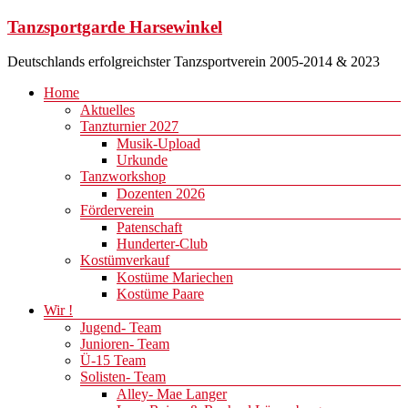
Zum
Tanzsportgarde Harsewinkel
Inhalt
springen
Deutschlands erfolgreichster Tanzsportverein 2005-2014 & 2023
Menü
Home
Aktuelles
Tanzturnier 2027
Musik-Upload
Urkunde
Tanzworkshop
Dozenten 2026
Förderverein
Patenschaft
Hunderter-Club
Kostümverkauf
Kostüme Mariechen
Kostüme Paare
Wir !
Jugend- Team
Junioren- Team
Ü-15 Team
Solisten- Team
Alley- Mae Langer