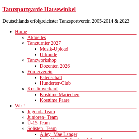
Zum
Tanzsportgarde Harsewinkel
Inhalt
springen
Deutschlands erfolgreichster Tanzsportverein 2005-2014 & 2023
Menü
Home
Aktuelles
Tanzturnier 2027
Musik-Upload
Urkunde
Tanzworkshop
Dozenten 2026
Förderverein
Patenschaft
Hunderter-Club
Kostümverkauf
Kostüme Mariechen
Kostüme Paare
Wir !
Jugend- Team
Junioren- Team
Ü-15 Team
Solisten- Team
Alley- Mae Langer