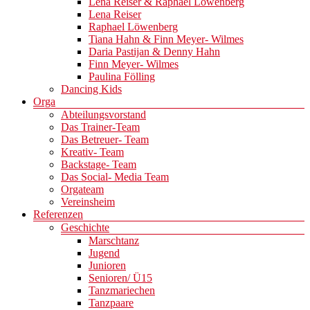
Lena Reiser & Raphael Löwenberg
Lena Reiser
Raphael Löwenberg
Tiana Hahn & Finn Meyer- Wilmes
Daria Pastijan & Denny Hahn
Finn Meyer- Wilmes
Paulina Fölling
Dancing Kids
Orga
Abteilungsvorstand
Das Trainer-Team
Das Betreuer- Team
Kreativ- Team
Backstage- Team
Das Social- Media Team
Orgateam
Vereinsheim
Referenzen
Geschichte
Marschtanz
Jugend
Junioren
Senioren/ Ü15
Tanzmariechen
Tanzpaare