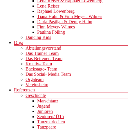
Lena Reiser & Raphael Löwenberg
Lena Reiser
Raphael Löwenberg
Tiana Hahn & Finn Meyer- Wilmes
Daria Pastijan & Denny Hahn
Finn Meyer- Wilmes
Paulina Fölling
Dancing Kids
Orga
Abteilungsvorstand
Das Trainer-Team
Das Betreuer- Team
Kreativ- Team
Backstage- Team
Das Social- Media Team
Orgateam
Vereinsheim
Referenzen
Geschichte
Marschtanz
Jugend
Junioren
Senioren/ Ü15
Tanzmariechen
Tanzpaare