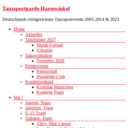
Zum
Tanzsportgarde Harsewinkel
Inhalt
springen
Deutschlands erfolgreichster Tanzsportverein 2005-2014 & 2023
Menü
Home
Aktuelles
Tanzturnier 2027
Musik-Upload
Urkunde
Tanzworkshop
Dozenten 2026
Förderverein
Patenschaft
Hunderter-Club
Kostümverkauf
Kostüme Mariechen
Kostüme Paare
Wir !
Jugend- Team
Junioren- Team
Ü-15 Team
Solisten- Team
Alley- Mae Langer