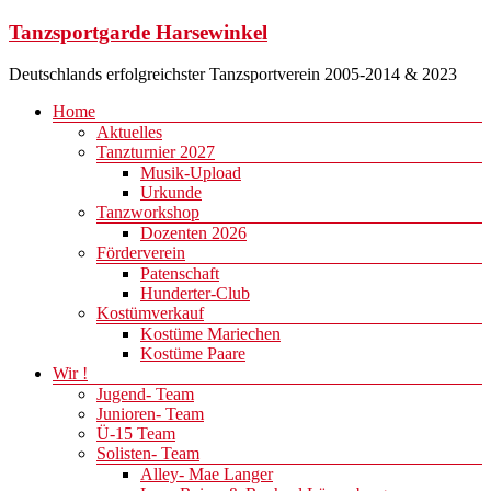
Zum
Tanzsportgarde Harsewinkel
Inhalt
springen
Deutschlands erfolgreichster Tanzsportverein 2005-2014 & 2023
Menü
Home
Aktuelles
Tanzturnier 2027
Musik-Upload
Urkunde
Tanzworkshop
Dozenten 2026
Förderverein
Patenschaft
Hunderter-Club
Kostümverkauf
Kostüme Mariechen
Kostüme Paare
Wir !
Jugend- Team
Junioren- Team
Ü-15 Team
Solisten- Team
Alley- Mae Langer