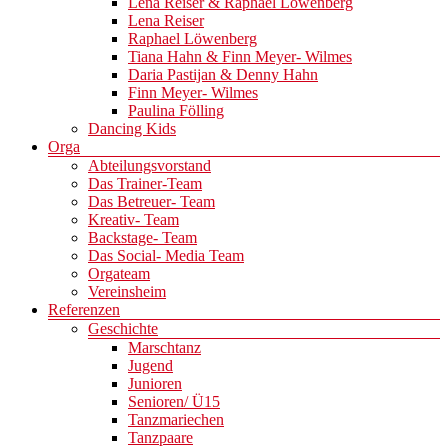
Lena Reiser & Raphael Löwenberg
Lena Reiser
Raphael Löwenberg
Tiana Hahn & Finn Meyer- Wilmes
Daria Pastijan & Denny Hahn
Finn Meyer- Wilmes
Paulina Fölling
Dancing Kids
Orga
Abteilungsvorstand
Das Trainer-Team
Das Betreuer- Team
Kreativ- Team
Backstage- Team
Das Social- Media Team
Orgateam
Vereinsheim
Referenzen
Geschichte
Marschtanz
Jugend
Junioren
Senioren/ Ü15
Tanzmariechen
Tanzpaare