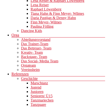
Lena Reiser & Raphael Löwenberg
Lena Reiser
Raphael Löwenberg
Tiana Hahn & Finn Meyer- Wilmes
Daria Pastijan & Denny Hahn
Finn Meyer- Wilmes
Paulina Fölling
Dancing Kids
Orga
Abteilungsvorstand
Das Trainer-Team
Das Betreuer- Team
Kreativ- Team
Backstage- Team
Das Social- Media Team
Orgateam
Vereinsheim
Referenzen
Geschichte
Marschtanz
Jugend
Junioren
Senioren/ Ü15
Tanzmariechen
Tanzpaare