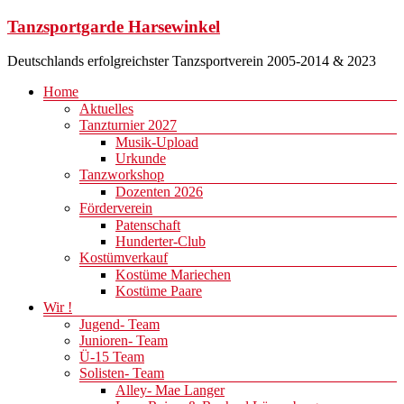
Zum
Tanzsportgarde Harsewinkel
Inhalt
springen
Deutschlands erfolgreichster Tanzsportverein 2005-2014 & 2023
Menü
Home
Aktuelles
Tanzturnier 2027
Musik-Upload
Urkunde
Tanzworkshop
Dozenten 2026
Förderverein
Patenschaft
Hunderter-Club
Kostümverkauf
Kostüme Mariechen
Kostüme Paare
Wir !
Jugend- Team
Junioren- Team
Ü-15 Team
Solisten- Team
Alley- Mae Langer