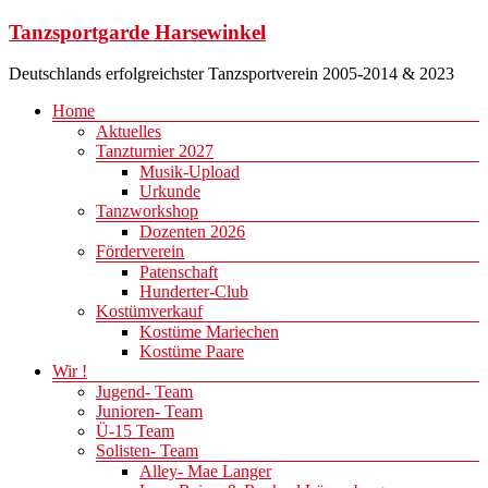
Zum
Tanzsportgarde Harsewinkel
Inhalt
springen
Deutschlands erfolgreichster Tanzsportverein 2005-2014 & 2023
Menü
Home
Aktuelles
Tanzturnier 2027
Musik-Upload
Urkunde
Tanzworkshop
Dozenten 2026
Förderverein
Patenschaft
Hunderter-Club
Kostümverkauf
Kostüme Mariechen
Kostüme Paare
Wir !
Jugend- Team
Junioren- Team
Ü-15 Team
Solisten- Team
Alley- Mae Langer