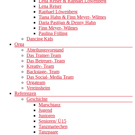
Lena Reiser & Raphael Löwenberg
Lena Reiser
Raphael Löwenberg
Tiana Hahn & Finn Meyer- Wilmes
Daria Pastijan & Denny Hahn
Finn Meyer- Wilmes
Paulina Fölling
Dancing Kids
Orga
Abteilungsvorstand
Das Trainer-Team
Das Betreuer- Team
Kreativ- Team
Backstage- Team
Das Social- Media Team
Orgateam
Vereinsheim
Referenzen
Geschichte
Marschtanz
Jugend
Junioren
Senioren/ Ü15
Tanzmariechen
Tanzpaare