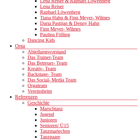
Lena Reiser & Raphael Löwenberg
Lena Reiser
Raphael Löwenberg
Tiana Hahn & Finn Meyer- Wilmes
Daria Pastijan & Denny Hahn
Finn Meyer- Wilmes
Paulina Fölling
Dancing Kids
Orga
Abteilungsvorstand
Das Trainer-Team
Das Betreuer- Team
Kreativ- Team
Backstage- Team
Das Social- Media Team
Orgateam
Vereinsheim
Referenzen
Geschichte
Marschtanz
Jugend
Junioren
Senioren/ Ü15
Tanzmariechen
Tanzpaare