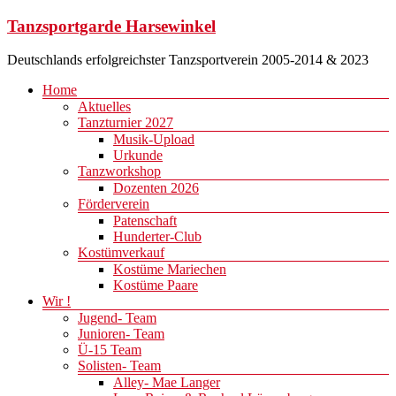
Zum
Tanzsportgarde Harsewinkel
Inhalt
springen
Deutschlands erfolgreichster Tanzsportverein 2005-2014 & 2023
Menü
Home
Aktuelles
Tanzturnier 2027
Musik-Upload
Urkunde
Tanzworkshop
Dozenten 2026
Förderverein
Patenschaft
Hunderter-Club
Kostümverkauf
Kostüme Mariechen
Kostüme Paare
Wir !
Jugend- Team
Junioren- Team
Ü-15 Team
Solisten- Team
Alley- Mae Langer