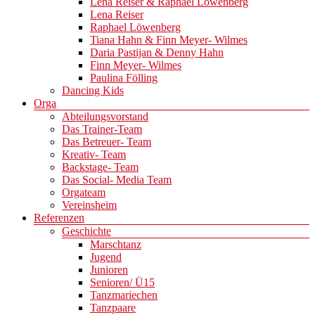
Lena Reiser & Raphael Löwenberg
Lena Reiser
Raphael Löwenberg
Tiana Hahn & Finn Meyer- Wilmes
Daria Pastijan & Denny Hahn
Finn Meyer- Wilmes
Paulina Fölling
Dancing Kids
Orga
Abteilungsvorstand
Das Trainer-Team
Das Betreuer- Team
Kreativ- Team
Backstage- Team
Das Social- Media Team
Orgateam
Vereinsheim
Referenzen
Geschichte
Marschtanz
Jugend
Junioren
Senioren/ Ü15
Tanzmariechen
Tanzpaare