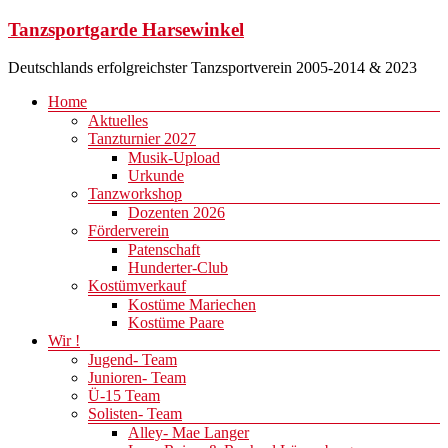
Zum
Tanzsportgarde Harsewinkel
Inhalt
springen
Deutschlands erfolgreichster Tanzsportverein 2005-2014 & 2023
Menü
Home
Aktuelles
Tanzturnier 2027
Musik-Upload
Urkunde
Tanzworkshop
Dozenten 2026
Förderverein
Patenschaft
Hunderter-Club
Kostümverkauf
Kostüme Mariechen
Kostüme Paare
Wir !
Jugend- Team
Junioren- Team
Ü-15 Team
Solisten- Team
Alley- Mae Langer