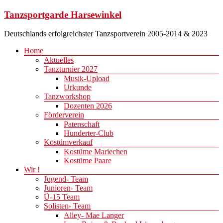
Zum
Tanzsportgarde Harsewinkel
Inhalt
springen
Deutschlands erfolgreichster Tanzsportverein 2005-2014 & 2023
Menü
Home
Aktuelles
Tanzturnier 2027
Musik-Upload
Urkunde
Tanzworkshop
Dozenten 2026
Förderverein
Patenschaft
Hunderter-Club
Kostümverkauf
Kostüme Mariechen
Kostüme Paare
Wir !
Jugend- Team
Junioren- Team
Ü-15 Team
Solisten- Team
Alley- Mae Langer