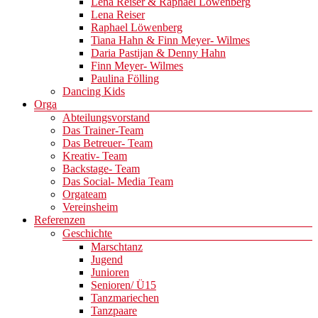
Lena Reiser & Raphael Löwenberg
Lena Reiser
Raphael Löwenberg
Tiana Hahn & Finn Meyer- Wilmes
Daria Pastijan & Denny Hahn
Finn Meyer- Wilmes
Paulina Fölling
Dancing Kids
Orga
Abteilungsvorstand
Das Trainer-Team
Das Betreuer- Team
Kreativ- Team
Backstage- Team
Das Social- Media Team
Orgateam
Vereinsheim
Referenzen
Geschichte
Marschtanz
Jugend
Junioren
Senioren/ Ü15
Tanzmariechen
Tanzpaare