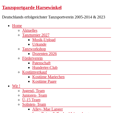
Zum
Tanzsportgarde Harsewinkel
Inhalt
springen
Deutschlands erfolgreichster Tanzsportverein 2005-2014 & 2023
Menü
Home
Aktuelles
Tanzturnier 2027
Musik-Upload
Urkunde
Tanzworkshop
Dozenten 2026
Förderverein
Patenschaft
Hunderter-Club
Kostümverkauf
Kostüme Mariechen
Kostüme Paare
Wir !
Jugend- Team
Junioren- Team
Ü-15 Team
Solisten- Team
Alley- Mae Langer