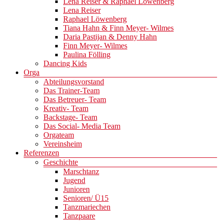
Lena Reiser & Raphael Löwenberg
Lena Reiser
Raphael Löwenberg
Tiana Hahn & Finn Meyer- Wilmes
Daria Pastijan & Denny Hahn
Finn Meyer- Wilmes
Paulina Fölling
Dancing Kids
Orga
Abteilungsvorstand
Das Trainer-Team
Das Betreuer- Team
Kreativ- Team
Backstage- Team
Das Social- Media Team
Orgateam
Vereinsheim
Referenzen
Geschichte
Marschtanz
Jugend
Junioren
Senioren/ Ü15
Tanzmariechen
Tanzpaare