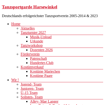
Zum
Tanzsportgarde Harsewinkel
Inhalt
springen
Deutschlands erfolgreichster Tanzsportverein 2005-2014 & 2023
Menü
Home
Aktuelles
Tanzturnier 2027
Musik-Upload
Urkunde
Tanzworkshop
Dozenten 2026
Förderverein
Patenschaft
Hunderter-Club
Kostümverkauf
Kostüme Mariechen
Kostüme Paare
Wir !
Jugend- Team
Junioren- Team
Ü-15 Team
Solisten- Team
Alley- Mae Langer