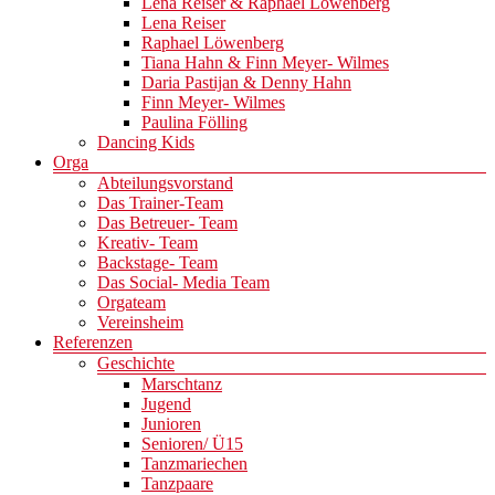
Lena Reiser & Raphael Löwenberg
Lena Reiser
Raphael Löwenberg
Tiana Hahn & Finn Meyer- Wilmes
Daria Pastijan & Denny Hahn
Finn Meyer- Wilmes
Paulina Fölling
Dancing Kids
Orga
Abteilungsvorstand
Das Trainer-Team
Das Betreuer- Team
Kreativ- Team
Backstage- Team
Das Social- Media Team
Orgateam
Vereinsheim
Referenzen
Geschichte
Marschtanz
Jugend
Junioren
Senioren/ Ü15
Tanzmariechen
Tanzpaare