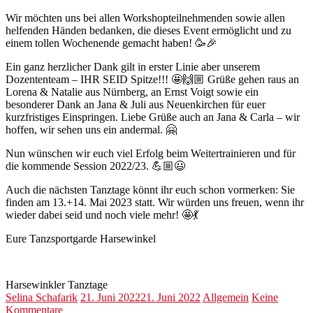
Wir möchten uns bei allen Workshopteilnehmenden sowie allen
helfenden Händen bedanken, die dieses Event ermöglicht und zu
einem tollen Wochenende gemacht haben! 🥳🎉
Ein ganz herzlicher Dank gilt in erster Linie aber unserem
Dozententeam – IHR SEID Spitze!!! 🤩🙌🏼 Grüße gehen raus an
Lorena & Natalie aus Nürnberg, an Ernst Voigt sowie ein
besonderer Dank an Jana & Juli aus Neuenkirchen für euer
kurzfristiges Einspringen. Liebe Grüße auch an Jana & Carla – wir
hoffen, wir sehen uns ein andermal. 🤗
Nun wünschen wir euch viel Erfolg beim Weitertrainieren und für
die kommende Session 2022/23. 💪🏼😃
Auch die nächsten Tanztage könnt ihr euch schon vormerken: Sie
finden am 13.+14. Mai 2023 statt. Wir würden uns freuen, wenn ihr
wieder dabei seid und noch viele mehr! 🤩💃
Eure Tanzsportgarde Harsewinkel
Harsewinkler Tanztage
Selina Schafarik
21. Juni 2022
21. Juni 2022
Allgemein
Keine
Kommentare