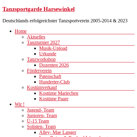
Zum
Tanzsportgarde Harsewinkel
Inhalt
springen
Deutschlands erfolgreichster Tanzsportverein 2005-2014 & 2023
Menü
Home
Aktuelles
Tanzturnier 2027
Musik-Upload
Urkunde
Tanzworkshop
Dozenten 2026
Förderverein
Patenschaft
Hunderter-Club
Kostümverkauf
Kostüme Mariechen
Kostüme Paare
Wir !
Jugend- Team
Junioren- Team
Ü-15 Team
Solisten- Team
Alley- Mae Langer