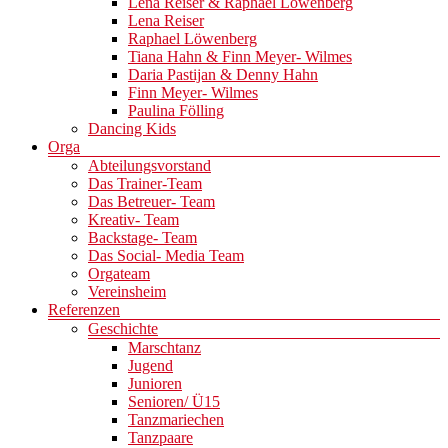
Lena Reiser & Raphael Löwenberg
Lena Reiser
Raphael Löwenberg
Tiana Hahn & Finn Meyer- Wilmes
Daria Pastijan & Denny Hahn
Finn Meyer- Wilmes
Paulina Fölling
Dancing Kids
Orga
Abteilungsvorstand
Das Trainer-Team
Das Betreuer- Team
Kreativ- Team
Backstage- Team
Das Social- Media Team
Orgateam
Vereinsheim
Referenzen
Geschichte
Marschtanz
Jugend
Junioren
Senioren/ Ü15
Tanzmariechen
Tanzpaare