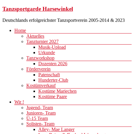
Zum
Tanzsportgarde Harsewinkel
Inhalt
springen
Deutschlands erfolgreichster Tanzsportverein 2005-2014 & 2023
Menü
Home
Aktuelles
Tanzturnier 2027
Musik-Upload
Urkunde
Tanzworkshop
Dozenten 2026
Förderverein
Patenschaft
Hunderter-Club
Kostümverkauf
Kostüme Mariechen
Kostüme Paare
Wir !
Jugend- Team
Junioren- Team
Ü-15 Team
Solisten- Team
Alley- Mae Langer