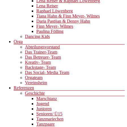
Lena Reiser & Raphael Löwenberg
Lena Reiser
Raphael Löwenberg
Tiana Hahn & Finn Meyer- Wilmes
Daria Pastijan & Denny Hahn
Finn Meyer- Wilmes
Paulina Fölling
Dancing Kids
Orga
Abteilungsvorstand
Das Trainer-Team
Das Betreuer- Team
Kreativ- Team
Backstage- Team
Das Social- Media Team
Orgateam
Vereinsheim
Referenzen
Geschichte
Marschtanz
Jugend
Junioren
Senioren/ Ü15
Tanzmariechen
Tanzpaare