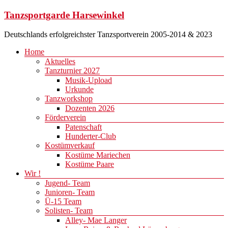
Zum
Tanzsportgarde Harsewinkel
Inhalt
springen
Deutschlands erfolgreichster Tanzsportverein 2005-2014 & 2023
Menü
Home
Aktuelles
Tanzturnier 2027
Musik-Upload
Urkunde
Tanzworkshop
Dozenten 2026
Förderverein
Patenschaft
Hunderter-Club
Kostümverkauf
Kostüme Mariechen
Kostüme Paare
Wir !
Jugend- Team
Junioren- Team
Ü-15 Team
Solisten- Team
Alley- Mae Langer