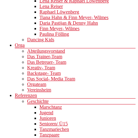
Lena Reiser & Raphael Löwenberg
Lena Reiser
Raphael Löwenberg
Tiana Hahn & Finn Meyer- Wilmes
Daria Pastijan & Denny Hahn
Finn Meyer- Wilmes
Paulina Fölling
Dancing Kids
Orga
Abteilungsvorstand
Das Trainer-Team
Das Betreuer- Team
Kreativ- Team
Backstage- Team
Das Social- Media Team
Orgateam
Vereinsheim
Referenzen
Geschichte
Marschtanz
Jugend
Junioren
Senioren/ Ü15
Tanzmariechen
Tanzpaare