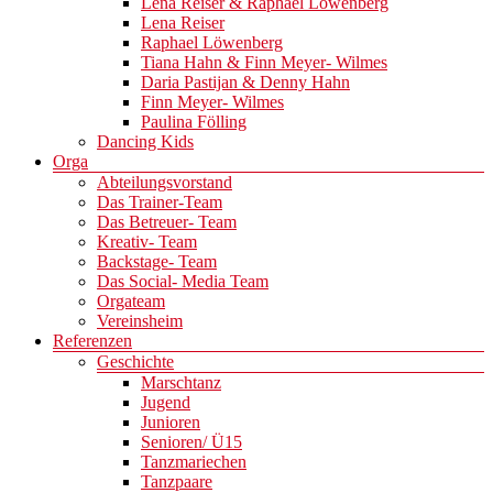
Lena Reiser & Raphael Löwenberg
Lena Reiser
Raphael Löwenberg
Tiana Hahn & Finn Meyer- Wilmes
Daria Pastijan & Denny Hahn
Finn Meyer- Wilmes
Paulina Fölling
Dancing Kids
Orga
Abteilungsvorstand
Das Trainer-Team
Das Betreuer- Team
Kreativ- Team
Backstage- Team
Das Social- Media Team
Orgateam
Vereinsheim
Referenzen
Geschichte
Marschtanz
Jugend
Junioren
Senioren/ Ü15
Tanzmariechen
Tanzpaare