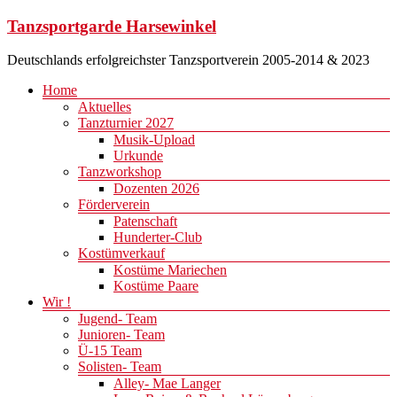
Zum
Tanzsportgarde Harsewinkel
Inhalt
springen
Deutschlands erfolgreichster Tanzsportverein 2005-2014 & 2023
Menü
Home
Aktuelles
Tanzturnier 2027
Musik-Upload
Urkunde
Tanzworkshop
Dozenten 2026
Förderverein
Patenschaft
Hunderter-Club
Kostümverkauf
Kostüme Mariechen
Kostüme Paare
Wir !
Jugend- Team
Junioren- Team
Ü-15 Team
Solisten- Team
Alley- Mae Langer