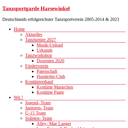
Zum
Tanzsportgarde Harsewinkel
Inhalt
springen
Deutschlands erfolgreichster Tanzsportverein 2005-2014 & 2023
Menü
Home
Aktuelles
Tanzturnier 2027
Musik-Upload
Urkunde
Tanzworkshop
Dozenten 2026
Förderverein
Patenschaft
Hunderter-Club
Kostümverkauf
Kostüme Mariechen
Kostüme Paare
Wir !
Jugend- Team
Junioren- Team
Ü-15 Team
Solisten- Team
Alley- Mae Langer