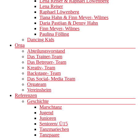
Lena Reiser & Raphael Löwenberg
Lena Reiser
Raphael Löwenberg
Tiana Hahn & Finn Meyer- Wilmes
Daria Pastijan & Denny Hahn
Finn Meyer- Wilmes
Paulina Fölling
Dancing Kids
Orga
Abteilungsvorstand
Das Trainer-Team
Das Betreuer- Team
Kreativ- Team
Backstage- Team
Das Social- Media Team
Orgateam
Vereinsheim
Referenzen
Geschichte
Marschtanz
Jugend
Junioren
Senioren/ Ü15
Tanzmariechen
Tanzpaare