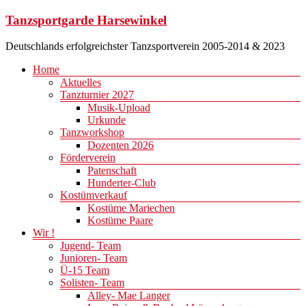
Zum
Tanzsportgarde Harsewinkel
Inhalt
springen
Deutschlands erfolgreichster Tanzsportverein 2005-2014 & 2023
Menü
Home
Aktuelles
Tanzturnier 2027
Musik-Upload
Urkunde
Tanzworkshop
Dozenten 2026
Förderverein
Patenschaft
Hunderter-Club
Kostümverkauf
Kostüme Mariechen
Kostüme Paare
Wir !
Jugend- Team
Junioren- Team
Ü-15 Team
Solisten- Team
Alley- Mae Langer