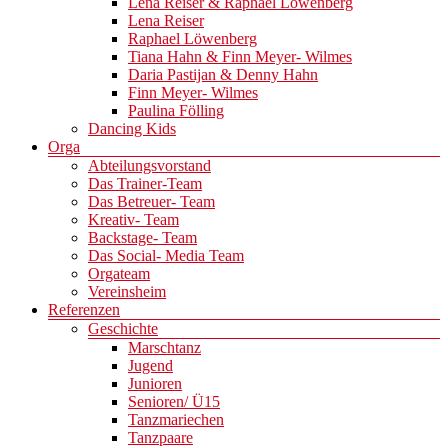
Lena Reiser & Raphael Löwenberg
Lena Reiser
Raphael Löwenberg
Tiana Hahn & Finn Meyer- Wilmes
Daria Pastijan & Denny Hahn
Finn Meyer- Wilmes
Paulina Fölling
Dancing Kids
Orga
Abteilungsvorstand
Das Trainer-Team
Das Betreuer- Team
Kreativ- Team
Backstage- Team
Das Social- Media Team
Orgateam
Vereinsheim
Referenzen
Geschichte
Marschtanz
Jugend
Junioren
Senioren/ Ü15
Tanzmariechen
Tanzpaare