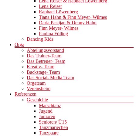
Lena Reiser & Raphael Löwenberg
Lena Reiser
Raphael Löwenberg
Tiana Hahn & Finn Meyer- Wilmes
Daria Pastijan & Denny Hahn
Finn Meyer- Wilmes
Paulina Fölling
Dancing Kids
Orga
Abteilungsvorstand
Das Trainer-Team
Das Betreuer- Team
Kreativ- Team
Backstage- Team
Das Social- Media Team
Orgateam
Vereinsheim
Referenzen
Geschichte
Marschtanz
Jugend
Junioren
Senioren/ Ü15
Tanzmariechen
Tanzpaare