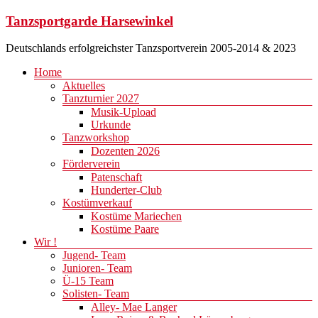
Zum
Tanzsportgarde Harsewinkel
Inhalt
springen
Deutschlands erfolgreichster Tanzsportverein 2005-2014 & 2023
Menü
Home
Aktuelles
Tanzturnier 2027
Musik-Upload
Urkunde
Tanzworkshop
Dozenten 2026
Förderverein
Patenschaft
Hunderter-Club
Kostümverkauf
Kostüme Mariechen
Kostüme Paare
Wir !
Jugend- Team
Junioren- Team
Ü-15 Team
Solisten- Team
Alley- Mae Langer