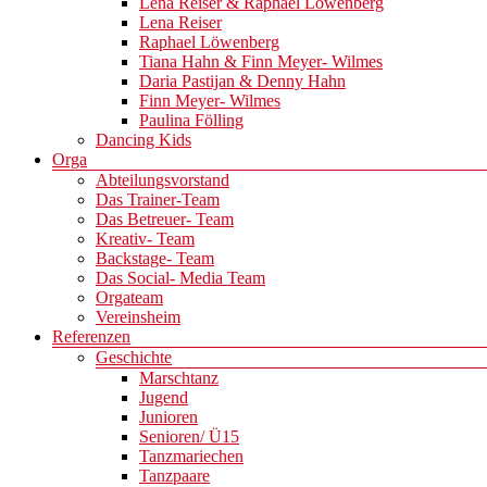
Lena Reiser & Raphael Löwenberg
Lena Reiser
Raphael Löwenberg
Tiana Hahn & Finn Meyer- Wilmes
Daria Pastijan & Denny Hahn
Finn Meyer- Wilmes
Paulina Fölling
Dancing Kids
Orga
Abteilungsvorstand
Das Trainer-Team
Das Betreuer- Team
Kreativ- Team
Backstage- Team
Das Social- Media Team
Orgateam
Vereinsheim
Referenzen
Geschichte
Marschtanz
Jugend
Junioren
Senioren/ Ü15
Tanzmariechen
Tanzpaare