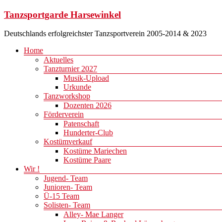
Zum
Tanzsportgarde Harsewinkel
Inhalt
springen
Deutschlands erfolgreichster Tanzsportverein 2005-2014 & 2023
Menü
Home
Aktuelles
Tanzturnier 2027
Musik-Upload
Urkunde
Tanzworkshop
Dozenten 2026
Förderverein
Patenschaft
Hunderter-Club
Kostümverkauf
Kostüme Mariechen
Kostüme Paare
Wir !
Jugend- Team
Junioren- Team
Ü-15 Team
Solisten- Team
Alley- Mae Langer