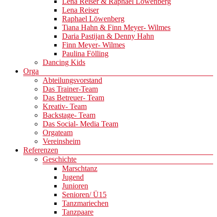
Lena Reiser & Raphael Löwenberg
Lena Reiser
Raphael Löwenberg
Tiana Hahn & Finn Meyer- Wilmes
Daria Pastijan & Denny Hahn
Finn Meyer- Wilmes
Paulina Fölling
Dancing Kids
Orga
Abteilungsvorstand
Das Trainer-Team
Das Betreuer- Team
Kreativ- Team
Backstage- Team
Das Social- Media Team
Orgateam
Vereinsheim
Referenzen
Geschichte
Marschtanz
Jugend
Junioren
Senioren/ Ü15
Tanzmariechen
Tanzpaare