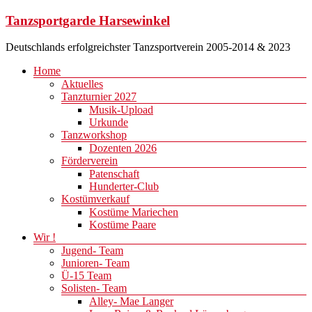
Zum
Tanzsportgarde Harsewinkel
Inhalt
springen
Deutschlands erfolgreichster Tanzsportverein 2005-2014 & 2023
Menü
Home
Aktuelles
Tanzturnier 2027
Musik-Upload
Urkunde
Tanzworkshop
Dozenten 2026
Förderverein
Patenschaft
Hunderter-Club
Kostümverkauf
Kostüme Mariechen
Kostüme Paare
Wir !
Jugend- Team
Junioren- Team
Ü-15 Team
Solisten- Team
Alley- Mae Langer